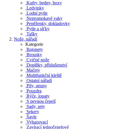
Kufry, bedny, boxy
Ledvinky
Lodní pytle
Nepromokavé vaky
Peněženky, dokladovky
Pytle a síťky
Tašky
Nože, nářadí
Kategorie
Bajonety
Brousky
Cvičné nože
Doplňky, příslušenství
Mačety
Multifunkční kleště
Ostatní nářadí
Pily, struny
Pouzdra
Rýče, lopaty
S pevnou čepelí
Sady, sety
Sekery
Šavle
Vyhazovací
Zavírací jednočepelové