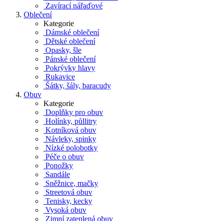
Zavírací nářaďové
Oblečení
Kategorie
Dámské oblečení
Dětské oblečení
Opasky, šle
Pánské oblečení
Pokrývky hlavy
Rukavice
Šátky, šály, baracudy
Obuv
Kategorie
Doplňky pro obuv
Holínky, půllitry
Kotníková obuv
Návleky, spinky
Nízké polobotky
Péče o obuv
Ponožky
Sandále
Sněžnice, mačky
Streetová obuv
Tenisky, kecky
Vysoká obuv
Zimní zateplená obuv