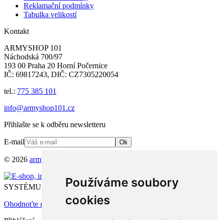
Reklamační podmínky
Tabulka velikostí
Kontakt
ARMYSHOP 101
Náchodská 700/97
193 00 Praha 20 Horní Počernice
IČ: 69817243, DIČ: CZ7305220054
tel.:
775 385 101
info@armyshop101.cz
Přihlašte se k odběru newsletteru
E-mail
Ok
© 2026
armyshop101.cz
Všechna práva vyhrazena.
Provozováno na
Používáme soubory
®
SYSTÉMU
4SHOP
cookies
Ohodnoťte nás na Firmy.cz