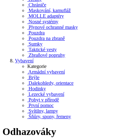
Chrániče
Maskování, kamufláž
MOLLE adaptéry
Nosné systémy
Plynové ochranné masky
Pouzdra
Pouzdra na zbraně
Sumky
Taktické vesty
Zbraňové popruhy
Vybavení
Kategorie
Armádní vybavení
Brýle
Dalekohledy, orientace
Hodinky
Lezecké vybavení
Pobyt v přírodě
První pomoc
Svítilny, lampy
Šňůry, spony, řemeny
Odhazováky