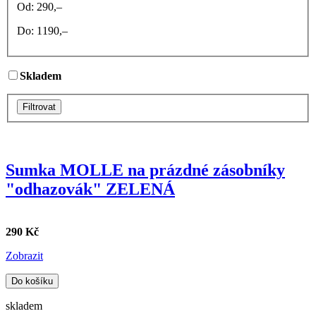
Od:
290
,–
Do:
1190
,–
Skladem
Filtrovat
Sumka MOLLE na prázdné zásobníky
"odhazovák" ZELENÁ
290 Kč
Zobrazit
Do košíku
skladem