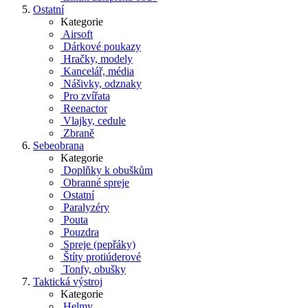
Ostatní
Kategorie
Airsoft
Dárkové poukazy
Hračky, modely
Kancelář, média
Nášivky, odznaky
Pro zvířata
Reenactor
Vlajky, cedule
Zbraně
Sebeobrana
Kategorie
Doplňky k obuškům
Obranné spreje
Ostatní
Paralyzéry
Pouta
Pouzdra
Spreje (pepřáky)
Štíty protiúderové
Tonfy, obušky
Taktická výstroj
Kategorie
Helmy