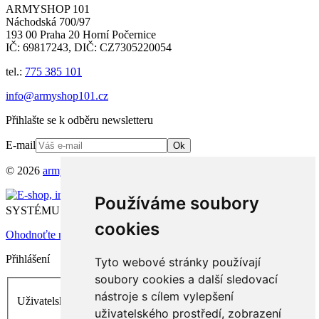
ARMYSHOP 101
Náchodská 700/97
193 00 Praha 20 Horní Počernice
IČ: 69817243, DIČ: CZ7305220054
tel.:
775 385 101
info@armyshop101.cz
Přihlašte se k odběru newsletteru
E-mail
Ok
© 2026
armyshop101.cz
Všechna práva vyhrazena.
Provozováno na
Používáme soubory
®
SYSTÉMU
4SHOP
cookies
Ohodnoťte nás na Firmy.cz
Přihlášení
Tyto webové stránky používají
soubory cookies a další sledovací
nástroje s cílem vylepšení
Uživatelské jméno
uživatelského prostředí, zobrazení