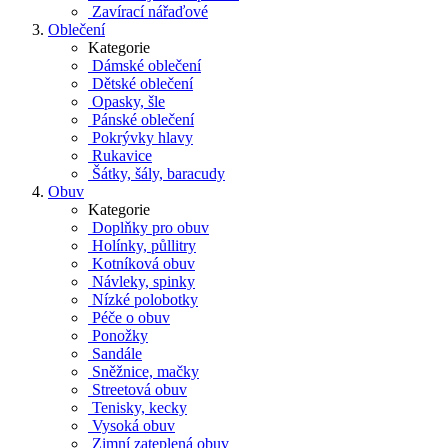
Zavírací nářaďové
Oblečení
Kategorie
Dámské oblečení
Dětské oblečení
Opasky, šle
Pánské oblečení
Pokrývky hlavy
Rukavice
Šátky, šály, baracudy
Obuv
Kategorie
Doplňky pro obuv
Holínky, půllitry
Kotníková obuv
Návleky, spinky
Nízké polobotky
Péče o obuv
Ponožky
Sandále
Sněžnice, mačky
Streetová obuv
Tenisky, kecky
Vysoká obuv
Zimní zateplená obuv