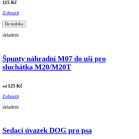
115 Kč
Zobrazit
Do košíku
skladem
Špunty náhradní M07 do uší pro
sluchátka M20/M20T
125 Kč
od
Zobrazit
skladem
Sedací úvazek DOG pro psa