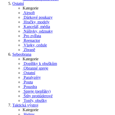
Ostatní
Kategorie
Airsoft
Dárkové poukazy
Hračky, modely
Kancelář, média
Nášivky, odznaky
Pro zvířata
Reenactor
Vlajky, cedule
Zbraně
Sebeobrana
Kategorie
Doplňky k obuškům
Obranné spreje
Ostatní
Paralyzéry
Pouta
Pouzdra
Spreje (pepřáky)
Štíty protiúderové
Tonfy, obušky
Taktická výstroj
Kategorie
Helmy