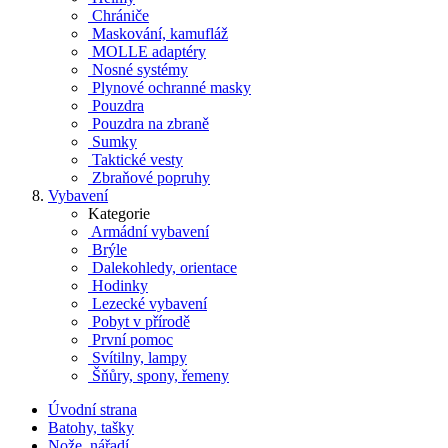
Chrániče
Maskování, kamufláž
MOLLE adaptéry
Nosné systémy
Plynové ochranné masky
Pouzdra
Pouzdra na zbraně
Sumky
Taktické vesty
Zbraňové popruhy
Vybavení
Kategorie
Armádní vybavení
Brýle
Dalekohledy, orientace
Hodinky
Lezecké vybavení
Pobyt v přírodě
První pomoc
Svítilny, lampy
Šňůry, spony, řemeny
Úvodní strana
Batohy, tašky
Nože, nářadí