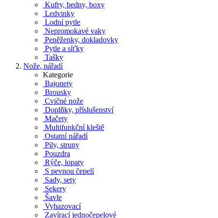
Kufry, bedny, boxy
Ledvinky
Lodní pytle
Nepromokavé vaky
Peněženky, dokladovky
Pytle a síťky
Tašky
Nože, nářadí
Kategorie
Bajonety
Brousky
Cvičné nože
Doplňky, příslušenství
Mačety
Multifunkční kleště
Ostatní nářadí
Pily, struny
Pouzdra
Rýče, lopaty
S pevnou čepelí
Sady, sety
Sekery
Šavle
Vyhazovací
Zavírací jednočepelové